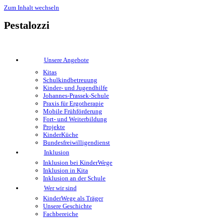
Zum Inhalt wechseln
Pestalozzi
Unsere Angebote
Kitas
Schulkindbetreuung
Kinder- und Jugendhilfe
Johannes-Prassek-Schule
Praxis für Ergotherapie
Mobile Frühförderung
Fort- und Weiterbildung
Projekte
KinderKüche
Bundesfreiwilligendienst
Inklusion
Inklusion bei KinderWege
Inklusion in Kita
Inklusion an der Schule
Wer wir sind
KinderWege als Träger
Unsere Geschichte
Fachbereiche