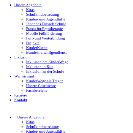
Unsere Angebote
Kitas
Schulkindbetreuung
Kinder- und Jugendhilfe
Johannes-Prassek-Schule
Praxis für Ergotherapie
Mobile Frühförderung
Fort- und Weiterbildung
Projekte
KinderKüche
Bundesfreiwilligendienst
Inklusion
Inklusion bei KinderWege
Inklusion in Kita
Inklusion an der Schule
Wer wir sind
KinderWege als Träger
Unsere Geschichte
Fachbereiche
Karriere
Kontakt
Unsere Angebote
Kitas
Schulkindbetreuung
Kinder- und Jugendhilfe