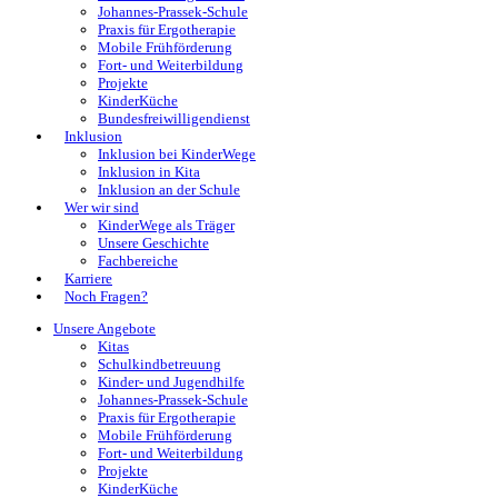
Johannes-Prassek-Schule
Praxis für Ergotherapie
Mobile Frühförderung
Fort- und Weiterbildung
Projekte
KinderKüche
Bundesfreiwilligendienst
Inklusion
Inklusion bei KinderWege
Inklusion in Kita
Inklusion an der Schule
Wer wir sind
KinderWege als Träger
Unsere Geschichte
Fachbereiche
Karriere
Noch Fragen?
Unsere Angebote
Kitas
Schulkindbetreuung
Kinder- und Jugendhilfe
Johannes-Prassek-Schule
Praxis für Ergotherapie
Mobile Frühförderung
Fort- und Weiterbildung
Projekte
KinderKüche