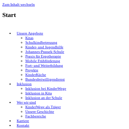
Zum Inhalt wechseln
Start
Unsere Angebote
Kitas
Schulkindbetreuung
Kinder- und Jugendhilfe
Johannes-Prassek-Schule
Praxis für Ergotherapie
Mobile Frühförderung
Fort- und Weiterbildung
Projekte
KinderKüche
Bundesfreiwilligendienst
Inklusion
Inklusion bei KinderWege
Inklusion in Kita
Inklusion an der Schule
Wer wir sind
KinderWege als Träger
Unsere Geschichte
Fachbereiche
Karriere
Kontakt