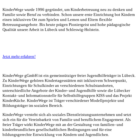
KinderWege wurde 1996 gegründet, um Kinderbetreuung neu zu denken und
Familie sowie Beruf zu verbinden. Schon unsere erste Einrichtung bot Kindern
einen inklusiven Ort zum Spielen und Lernen und Eltern flexible
Betreuungsangebote. Bis heute prägen Pioniergeist und hohe pädagogische
Qualität unsere Arbeit in Lübeck und Schleswig-Holstein.
Jetzt mehr erfahren!
KinderWege gGmbH ist ein gemeinnütziger freier Jugendhilfeträger in Lübeck.
Zu KinderWege gehören Kindertagesstätten mit inklusivem Schwerpunkt,
Einrichtungen für Schulkinder an verschiedenen Schulstandorten,
unterschiedliche Angebote der Kinder- und Jugendhilfe sowie die Lübecker
Kontakt- und Informationsstelle für Selbsthilfegruppen KISS und das Projekt
KinderKüche. KinderWege ist Träger verschiedener Modellprojekte und
Bildungsträger im sozialen Bereich.
KinderWege versteht sich als soziales Dienstleistungsunternehmen und setzt
sich ein für die Vereinbarkeit von Familie und beruflichem Engagement. Als
freier Träger wirkt KinderWege mit an der Gestaltung von familien- und
kinderfreundlichen gesellschaftlichen Bedingungen und für eine
bildungsgerechte Entwicklung von Kindern und Jugendlichen.